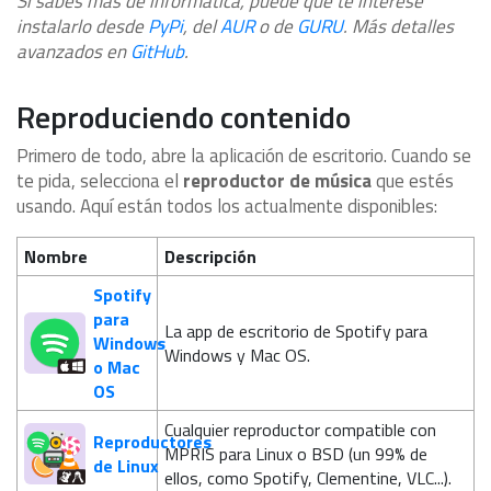
Si sabes más de informática, puede que te interese
instalarlo desde
PyPi
, del
AUR
o de
GURU
. Más detalles
avanzados en
GitHub
.
Reproduciendo contenido
Primero de todo, abre la aplicación de escritorio. Cuando se
te pida, selecciona el
reproductor de música
que estés
usando. Aquí están todos los actualmente disponibles:
Nombre
Descripción
Spotify
para
La app de escritorio de Spotify para
Windows
Windows y Mac OS.
o Mac
OS
Cualquier reproductor compatible con
Reproductores
MPRIS para Linux o BSD (un 99% de
de Linux
ellos, como Spotify, Clementine, VLC...).